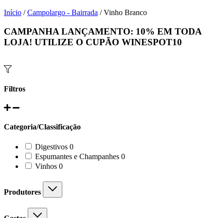
Início
/
Campolargo - Bairrada
/ Vinho Branco
CAMPANHA LANÇAMENTO:
10%
EM TODA
LOJA! UTILIZE O CUPÃO
WINESPOT10
Filtros
Categoria/Classificação
0
Digestivos
0
products
0
Espumantes e Champanhes
0
products
0
Vinhos
0
products
Produtores