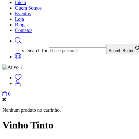
Início
Quem Somos
Eventos
Loja
Blog
Contatos
Search for:
Search Button
0
Nenhum produto no carrinho.
Vinho Tinto