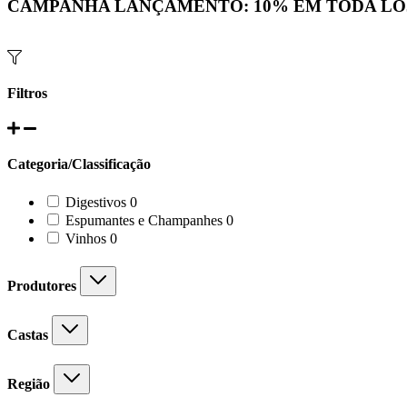
CAMPANHA LANÇAMENTO:
10%
EM TODA LO
Filtros
Categoria/Classificação
0
Digestivos
0
products
0
Espumantes e Champanhes
0
products
0
Vinhos
0
products
Produtores
Castas
Região